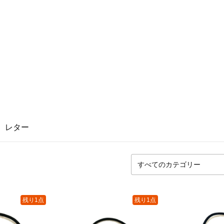
レター
残り1点
残り1点