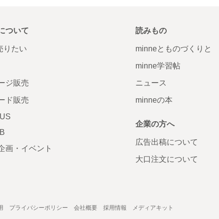
について
読みもの
で売りたい
minneとものづくりと
minne学習帖
ージ販売
ニュース
ード販売
minneの本
LUS
企業の方へ
AB
広告出稿について
企画・イベント
大口注文について
用
プライバシーポリシー
会社概要
採用情報
メディアキット