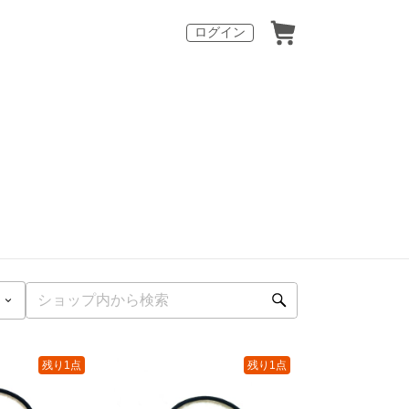
ログイン
残り1点
残り1点