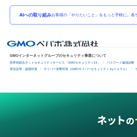
AIへの取り組み
お客様の「やりたいこと」をもっと手軽に。各サ
GMOインターネットグループのセキュリティ事業について
世界初総合ネットセキュリティサービス「GMOセキュリティ24」
パスワード漏洩診断
実在証明・盗聴対策
サイバー攻撃対策（GMOサイバーセキュリティ byイエラエ）