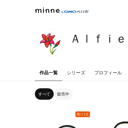
Ａｌｆｉｅ
作品一覧
シリーズ
プロフィール
すべて
販売中
残り1点