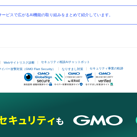
ービスで広がるAI機能の取り組みをまとめて紹介しています。
セキュリティ相談AIチャットボット
Webサイトリスク診断
セキュリティ事業の軌跡
サイバー攻撃対策（GMO Flatt Security）
なりすまし対策