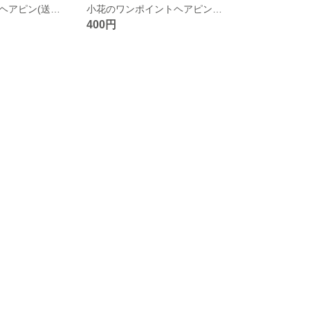
薔薇のシンプルヘアピン(送料無料)
小花のワンポイントヘアピン(送料無料)
400円