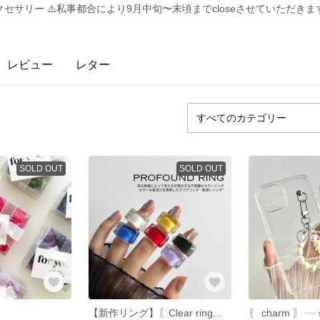
サリー ⚠️私事都合により9月中旬〜末頃までcloseさせていただきま
レビュー
レター
SOLD OUT
SOLD OUT
【新作リング】〖Clear ring〗 ┈ profound ring