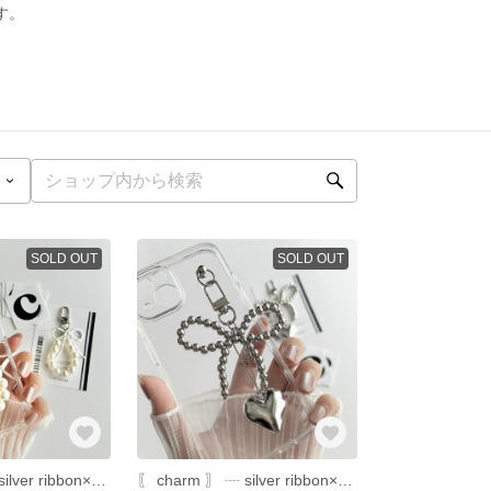
す。
SOLD OUT
SOLD OUT
〖 charm 〗 ┈ silver ribbon×pearl
〖 charm 〗 ┈ silver ribbon×heart