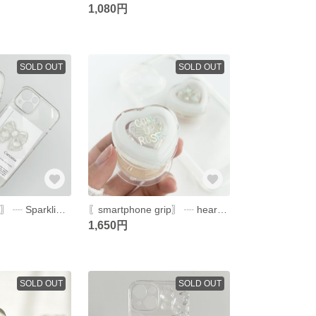
1,080円
SOLD OUT
SOLD OUT
〖 iPhone case 〗 ┈ Sparkling ribbon
〖smartphone grip〗 ┈ heart shaker
1,650円
SOLD OUT
SOLD OUT