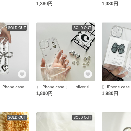
1,380円
1,080円
SOLD OUT
SOLD OUT
【特集掲載】 〖 iPhone case 〗 ┈ ribbon×heart (チャーム付き)
〖 iPhone case 〗 ┈ silver ribbon
1,800円
1,980円
SOLD OUT
SOLD OUT