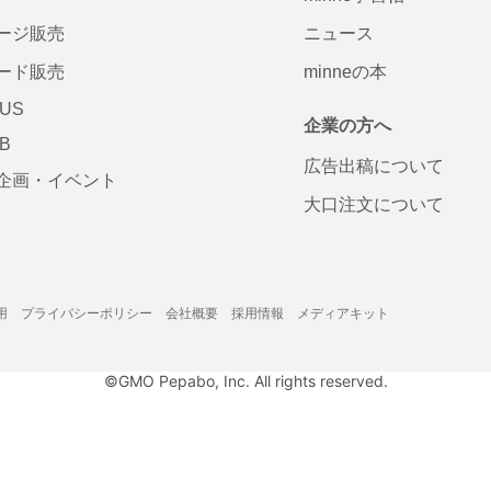
ージ販売
ニュース
ード販売
minneの本
LUS
企業の方へ
AB
広告出稿について
企画・イベント
大口注文について
用
プライバシーポリシー
会社概要
採用情報
メディアキット
©GMO Pepabo, Inc. All rights reserved.