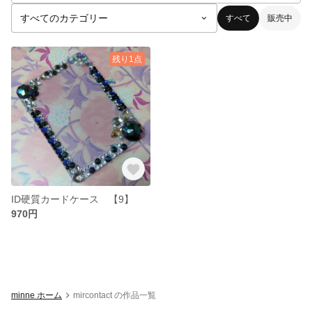
すべて
販売中
残り1点
ID硬質カードケース 【9】
970円
minne ホーム
mircontact の作品一覧