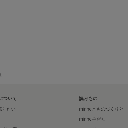
覧
について
読みもの
で売りたい
minneとものづくりと
minne学習帖