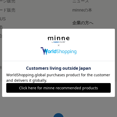
ージ販売
ニュース
ード販売
minneの本
LUS
企業の方へ
AB
広告出稿について
企画・イベント
大口注文について
用
プライバシーポリシー
会社概要
採用情報
メディアキット
©GMO Pepabo, Inc. All rights reserved.