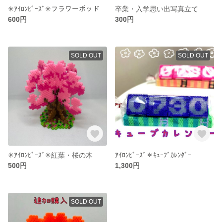
✳︎ｱｲﾛﾝﾋﾞｰｽﾞ✳︎フラワーポッド
卒業・入学思い出写真立て
600円
300円
SOLD OUT
SOLD OUT
✳︎ｱｲﾛﾝﾋﾞｰｽﾞ✳︎紅葉・桜の木
ｱｲﾛﾝﾋﾞｰｽﾞ＊ｷｭｰﾌﾞｶﾚﾝﾀﾞｰ
500円
1,300円
SOLD OUT