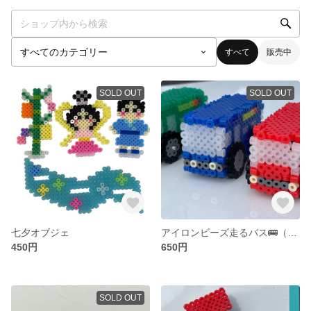
すべて
販売中
SOLD OUT
SOLD OUT
七夕オブジェ
アイロンビーズ走るバス🚌（赤、青、緑）
450円
650円
SOLD OUT