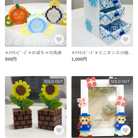
✳︎ｱｲﾛﾝﾋﾞｰｽﾞ✳︎かぼちゃの馬車
✳︎ｱｲﾛﾝﾋﾞｰｽﾞ✳︎ミニタンス小物入れ
500円
1,000円
SOLD OUT
SOLD OUT