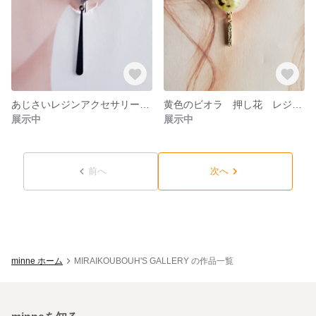
あじさいレジンアクセサリー ネジバネ式イヤリング ＃20
黄色のビオラ 押し花 レジンアクセサリー 小ぶりな可愛いビアス #6
展示中
展示中
前へ
次へ
minne ホーム
MIRAIKOUBOUH'S GALLERY の作品一覧