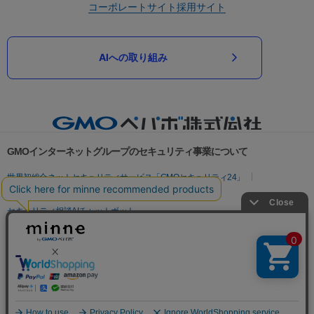
コーポレートサイト
採用サイト
AIへの取り組み
GMOインターネットグループのセキュリティ事業について
世界初総合ネットセキュリティサービス「GMOセキュリティ24」
パスワード漏洩診断
Webサイトリスク診断
セキュリティ相談AIチャットボット
実在証明・盗聴対策
サイバー攻撃対策（GMOサイバーセキュリティ byイエラエ）
サイバー攻撃対策（GMO Flatt Security）
なりすまし対策
セキュリティ事業の軌跡