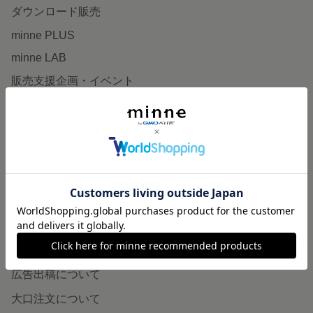
ダウンロード販売
minne PLUS
minne LAB
販売支援企画・イベント
読みもの
minneとものづくりと
minne学習帖
ニュース
minneの本
企業の方へ
広告出稿について
大口注文について