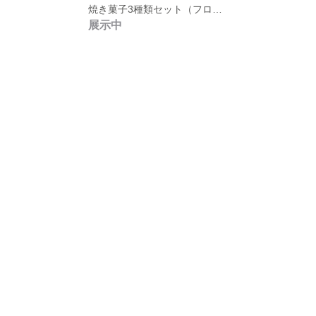
焼き菓子3種類セット（フロランタン•ディアマン2種類）
展示中