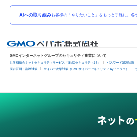
AIへの取り組み
お客様の「やりたいこと」をもっと手軽に。各サ
GMOインターネットグループのセキュリティ事業について
世界初総合ネットセキュリティサービス「GMOセキュリティ24」
パスワード漏洩診断
実在証明・盗聴対策
サイバー攻撃対策（GMOサイバーセキュリティ byイエラエ）