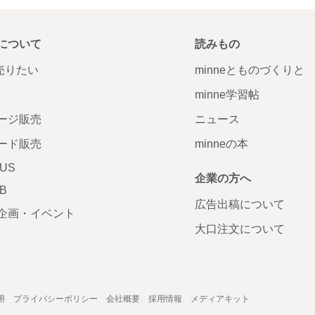
について
読みもの
で売りたい
minneとものづくりと
minne学習帖
ージ販売
ニュース
ード販売
minneの本
LUS
企業の方へ
AB
広告出稿について
企画・イベント
大口注文について
用
プライバシーポリシー
会社概要
採用情報
メディアキット