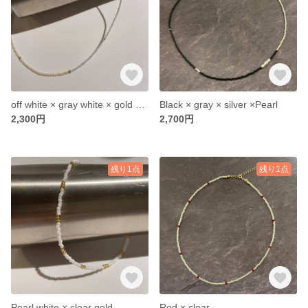
off white × gray white × gold × silver
Black × gray × silver ×Pearl
2,300円
2,700円
残り1点
残り1点
Pearl white × clear gold
Red × clear