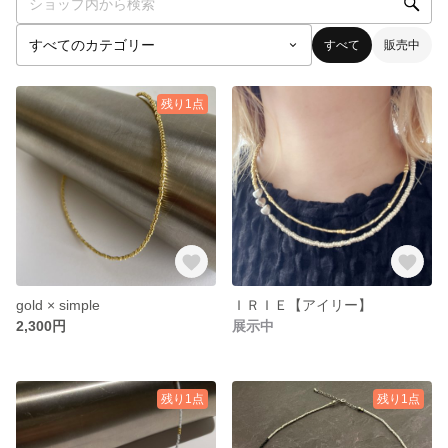
すべて
販売中
残り1点
gold × simple
ＩＲＩＥ【アイリー】
2,300円
展示中
残り1点
残り1点