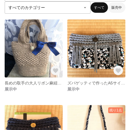
すべて
販売中
長めの取手の大人リボン麻紐トートバッグ
ズパゲッティで作ったA5サイズのマルチポーチ☆タブレットケースとしても◎
展示中
展示中
残り1点