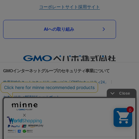
コーポレートサイト
採用サイト
AIへの取り組み
GMOインターネットグループのセキュリティ事業について
世界初総合ネットセキュリティサービス「GMOセキュリティ24」
パスワード漏洩診断
Webサイトリスク診断
セキュリティ相談AIチャットボット
実在証明・盗聴対策
サイバー攻撃対策（GMOサイバーセキュリティ byイエラエ）
サイバー攻撃対策（GMO Flatt Security）
なりすまし対策
セキュリティ事業の軌跡