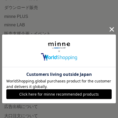
ダウンロード販売
minne PLUS
minne LAB
販売支援企画・イベント
読みもの
minneとものづくりと
minne学習帖
ニュース
minneの本
企業の方へ
広告出稿について
大口注文について