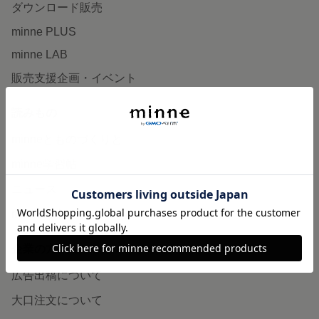
ダウンロード販売
minne PLUS
minne LAB
販売支援企画・イベント
読みもの
minneとものづくりと
minne学習帖
ニュース
minneの本
企業の方へ
広告出稿について
大口注文について