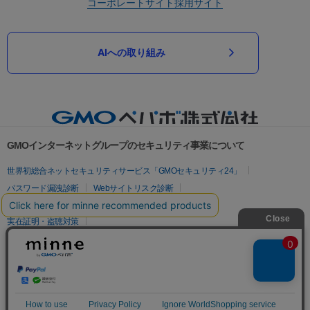
コーポレートサイト
採用サイト
AIへの取り組み
GMOインターネットグループのセキュリティ事業について
世界初総合ネットセキュリティサービス「GMOセキュリティ24」
パスワード漏洩診断
Webサイトリスク診断
セキュリティ相談AIチャットボット
実在証明・盗聴対策
サイバー攻撃対策（GMOサイバーセキュリティ byイエラエ）
サイバー攻撃対策（GMO Flatt Security）
なりすまし対策
セキュリティ事業の軌跡