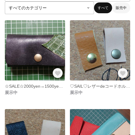
すべて
販売中
☆SALE☆2000yen→1500yen♡レザーキーケース
♡SAIL♡レザーdeコードホルダー☆2個set☆
展示中
展示中