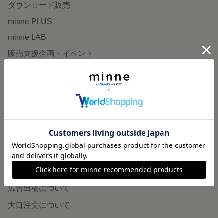
ダウンロード販売
minne PLUS
minne LAB
販売支援企画・イベント
読みもの
minneとものづくりと
minne学習帖
ニュース
minneの本
企業の方へ
広告出稿について
大口注文について