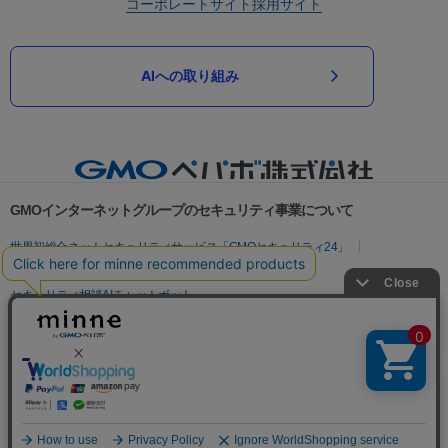
コーポレートサイト
採用サイト
AIへの取り組み
GMOインターネットグループのセキュリティ事業について
世界初総合ネットセキュリティサービス「GMOセキュリティ24」
パスワード漏洩診断
Webサイトリスク診断
セキュリティ相談AIチャットボット
実在証明・盗聴対策
サイバー攻撃対策（GMOサイバーセキュリティ byイエラエ）
サイバー攻撃対策（GMO Flatt Security）
なりすまし対策
セキュリティ事業の軌跡