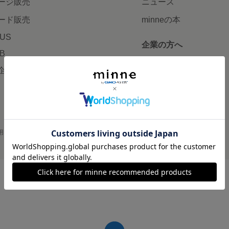
ージ販売
ニュース
ード販売
minneの本
LUS
企業の方へ
AB
広告出稿について
企画・イベント
大口注文について
用
プライバシーポリシー
会社概要
採用情報
メディアキット
©GMO Pepabo, Inc. All rights reserved.