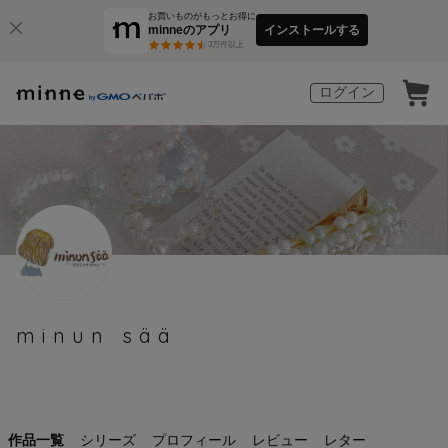
お買いものがもっとお得に
minneのアプリ
インストールする
3
万件以上
ログイン
minun sää
作品一覧
シリーズ
プロフィール
レビュー
レター