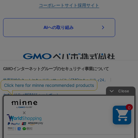
コーポレートサイト
採用サイト
AIへの取り組み
GMOインターネットグループのセキュリティ事業について
世界初総合ネットセキュリティサービス「GMOセキュリティ24」
パスワード漏洩診断
Webサイトリスク診断
セキュリティ相談AIチャットボット
実在証明・盗聴対策
サイバー攻撃対策（GMOサイバーセキュリティ byイエラエ）
サイバー攻撃対策（GMO Flatt Security）
なりすまし対策
セキュリティ事業の軌跡