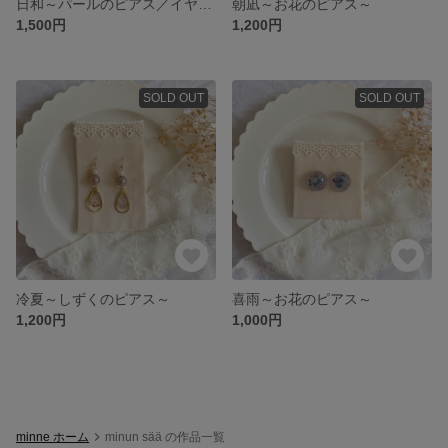
日和～パールのピアス／イヤリング～
朝凪～お花のピアス～
1,500円
1,200円
SOLD OUT
SOLD OUT
冷夏～しずくのピアス～
喜雨～お花のピアス～
1,200円
1,000円
minne ホーム
minun sää の作品一覧