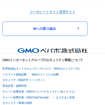
コーポレートサイト
採用サイト
AIへの取り組み
GMOインターネットグループのセキュリティ事業について
世界初総合ネットセキュリティサービス「GMOセキュリティ24」
パスワード漏洩診断
Webサイトリスク診断
セキュリティ相談AIチャットボット
実在証明・盗聴対策
サイバー攻撃対策（GMOサイバーセキュリティ byイエラエ）
サイバー攻撃対策（GMO Flatt Security）
なりすまし対策
セキュリティ事業の軌跡