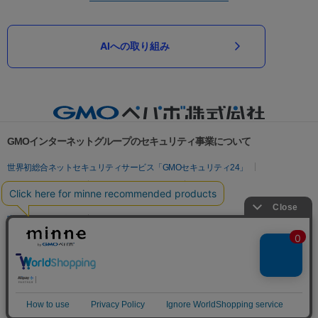
AIへの取り組み
GMOインターネットグループのセキュリティ事業について
世界初総合ネットセキュリティサービス「GMOセキュリティ24」
パスワード漏洩診断
Webサイトリスク診断
セキュリティ相談AIチャットボット
実在証明・盗聴対策
サイバー攻撃対策（GMOサイバーセキュリティ byイエラエ）
サイバー攻撃対策（GMO Flatt Security）
なりすまし対策
セキュリティ事業の軌跡