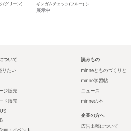
ギンガムチェック(グリーン) シュシュ
ギンガムチェック(ブルー) シュシュ
展示中
について
読みもの
で売りたい
minneとものづくりと
minne学習帖
ージ販売
ニュース
ード販売
minneの本
LUS
企業の方へ
AB
広告出稿について
企画・イベント