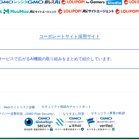
コーポレートサイト
採用サイト
ービスで広がるAI機能の取り組みをまとめて紹介しています。
セキュリティ相談AIチャットボット
Webサイトリスク診断
セキュリティ事業の軌跡
サイバー攻撃対策（GMO Flatt Security）
なりすまし対策