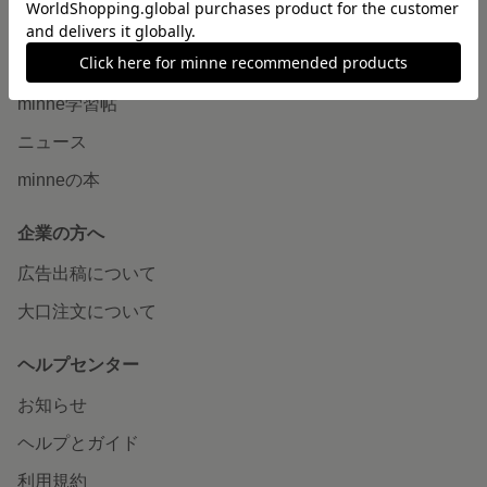
読みもの
minneとものづくりと
minne学習帖
ニュース
minneの本
企業の方へ
広告出稿について
大口注文について
ヘルプセンター
お知らせ
ヘルプとガイド
利用規約