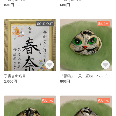
830円
680円
SOLD OUT
残り1点
手書き命名書
『福猫』 貝 置物 ハンドメイド
1,000円
800円
残り1点
残り1点