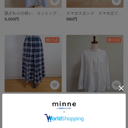
肌ざわりの良い コットンブラウス バンドカラーブラウス スタンドカラー 綿 ブルー 水色 青 長袖 Lサイズ
スマホスタンド スマホ立て スマホクッション リバティ タナローン スモール スザンナ ひまわり柄 花柄 イエロー 黄色
5,500円
980円
残り1点
残り1点
コットン ガウチョパンツ フレアーパンツ キュロット タータンチェック ネイビー×ホワイト 紺×白 コットン 綿 フリー
肌ざわりの良い コットン ブラウス ロールカラー ハイネック 綿 長袖 ホワイト 白 Lサイズ フォーマル
6,500円
5,800円
残り1点
残り1点