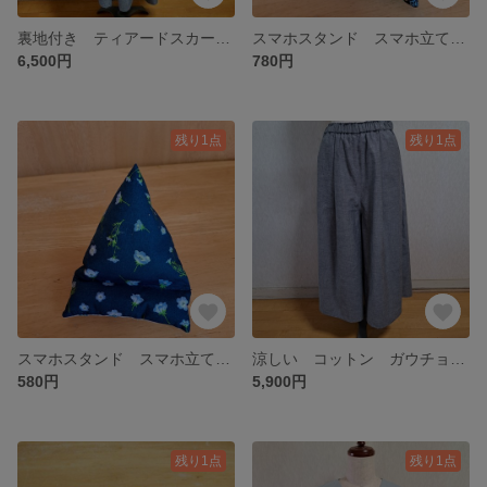
裏地付き ティアードスカート コットンスカート ダンガリー (裏地付き) ネイビー ブルー 青 Lサイズ
スマホスタンド スマホ立て スマホクッション ウィリアムモリス いちご泥棒 鳥柄 いちご柄 ブラック 黒
6,500円
780円
残り1点
残り1点
スマホスタンド スマホ立て スマホクッション ネモフィラ柄 花柄 ネイビー×ホワイト 紺×白
涼しい コットン ガウチョパンツ フレアーパンツ ワイドパンツ ダンガリー ブラック 黒 フリーサイズ
580円
5,900円
残り1点
残り1点