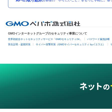
AIへの取り組み
お客様の「やりたいこと」をもっと手軽に。各サ
GMOインターネットグループのセキュリティ事業について
世界初総合ネットセキュリティサービス「GMOセキュリティ24」
パスワード漏洩診断
実在証明・盗聴対策
サイバー攻撃対策（GMOサイバーセキュリティ byイエラエ）