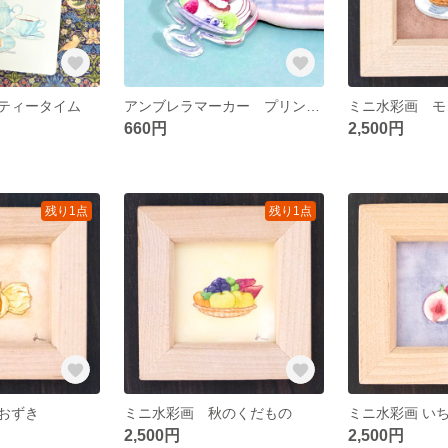
ティータイム
アンブレラマーカー プリンアラモード
ミニ水彩画 モ
660円
2,500円
残り1点
残り1点
おずき
ミニ水彩画 秋のくだもの
ミニ水彩画 い
2,500円
2,500円