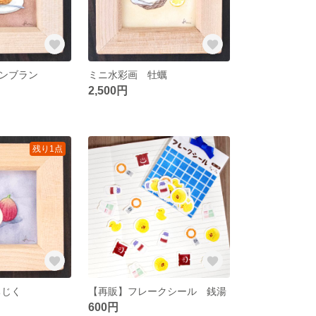
ンブラン
ミニ水彩画 牡蠣
2,500円
残り1点
ちじく
【再販】フレークシール 銭湯
600円