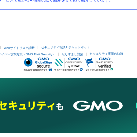
ービスで広がるAI機能の取り組みをまとめて紹介しています。
セキュリティ相談AIチャットボット
Webサイトリスク診断
セキュリティ事業の軌跡
サイバー攻撃対策（GMO Flatt Security）
なりすまし対策