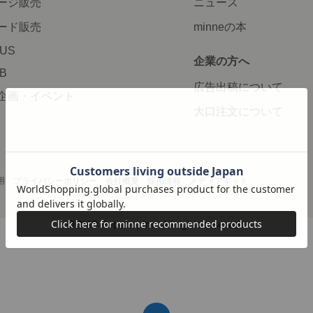
ージ販売
ニュース
ード販売
minneの本
LUS
企業の方へ
AB
広告出稿について
企画・イベント
大口注文について
用
プライバシーポリシー
会社概要
採用情報
メディアキット
©GMO Pepabo, Inc. All rights reserved.