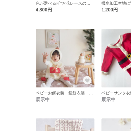
色が選べるෆ˚*お花レースのベビードレス 𓆩⋆𓆪‬ 成長したらチュールスカートとしても使用可 ̖́-
4,800円
1,200円
ベビーお餅衣装 鏡餅衣装 ベビーコスチューム 80〜90サイズ
展示中
展示中