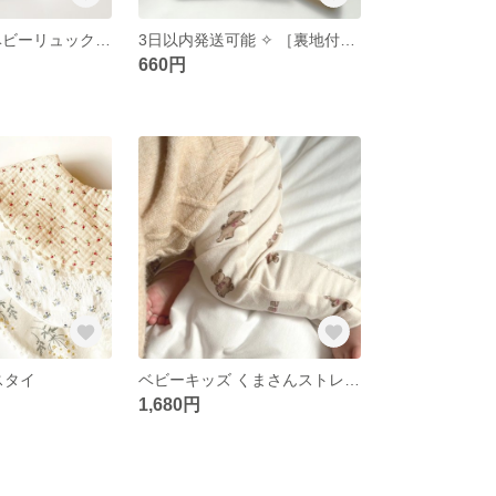
キルティング ベビーリュック 初めてのリュック 一升米
3日以内発送可能 ✧︎ ［裏地付きマチ付き］コップ袋ʕ•ᴥ•ʔ 名入れ可
660円
スタイ
ベビーキッズ くまさんストレッチパンツ
1,680円