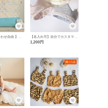
【 生地の組み合わせ自由 】ゆるかわ 恐竜 レッスンバッグ
【名入れ可】自分でカスタマイズできる ✧*｡ ベビークラウン
1,200円
残り1点