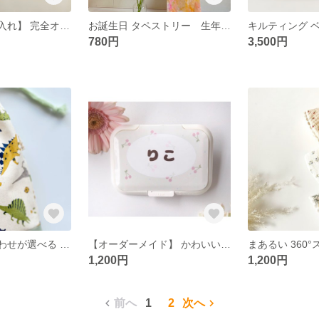
ꫛꫀꪝ✧‧˚【写真入れ】 完全オリジナル 一升米 小分け袋 米袋 名入れ可
お誕生日 タペストリー 生年月日 名入れ
780円
3,500円
- ̗̀ 生地の組み合わせが選べる 【名入れ】恐竜柄 巾着袋 給食袋 *̣̩⋆̩
【オーダーメイド】 かわいいお尻拭きのフタ ꒰ ¨̮ ꒱ 名入れ ֒ ⋆꙳ ⋆ くだもの柄 食べもの柄 男女兼用
まあるい 360°
1,200円
1,200円
前へ
1
2
次へ