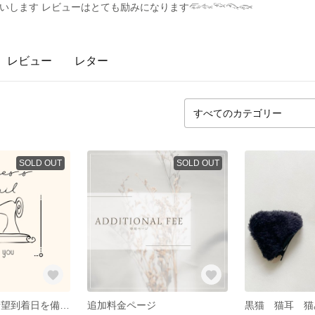
します レビューはとても励みになります𓆛𓆜𓆝𓆞𓆟
レビュー
レター
SOLD OUT
SOLD OUT
お急ぎ便 ※ご希望到着日を備考欄へ記入お願いします
追加料金ページ
黒猫 猫耳 猫