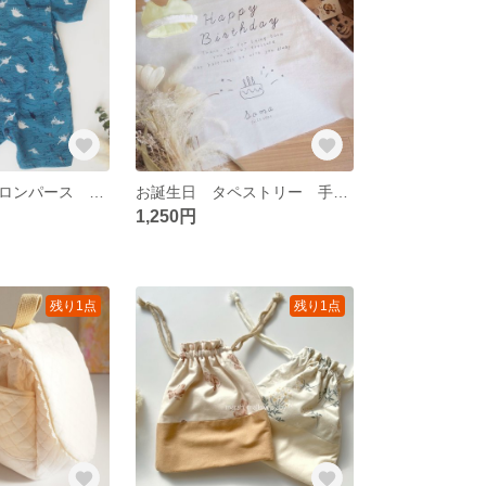
ベビー 甚平 ロンパース 70〜80サイズ
お誕生日 タペストリー 手書きケーキデザイン
1,250円
残り1点
残り1点