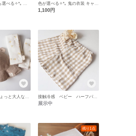
2種類の生地から選べる✧*｡ 節分 鬼のパンツ 鬼の衣装 ベビーコスプレ 80〜90サイズ
色が選べる✧*｡ 鬼の衣装 キャミソールのみのページ
1,100円
【名入れ可】ちょっと大人なくまさんハットʕ •ᴥ• ʔ ✩.*˚ ベビー・キッズ ハット くま耳 帽子
接触冷感 ベビー ハーフパンツ ズボン チェック柄
展示中
残り1点