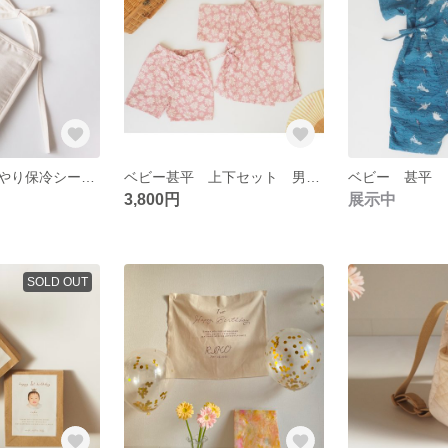
抱っこ紐用ひんやり保冷シート 保冷バック 保冷リュック 保冷ポーチ
ベビー甚平 上下セット 男の子 女の子 リップル 80~100cm
3,800円
展示中
SOLD OUT