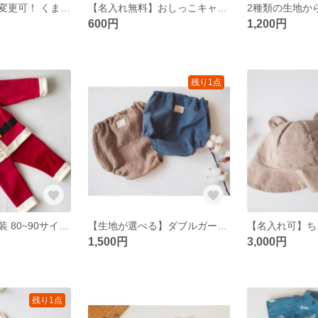
撥水加工生地に変更可！ くまさんお顔スタイ くまさんスタイ
【名入れ無料】おしっこキャップ 2個set 名入れ可
600円
1,200円
残り1点
ベビーサンタ衣装 80~90サイズ サンタコス ベーシック クリスマス衣装
【生地が選べる】ダブルガーゼでつくる やさしいブルマ オムツが見えない ベビーブルマ⋆꙳
1,500円
3,000円
残り1点