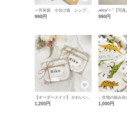
一升米袋 小分け袋 シンプルイラスト 線画 オリジナル 名入れ可
990円
990円
【オーダーメイド】 かわいいお尻拭きのフタ ꒰ ¨̮ ꒱ 名入れ ֒ ⋆꙳ ⋆ いきもの柄 動物柄
1,200円
1,000円