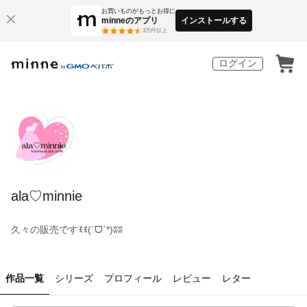
お買いものがもっとお得に
minneのアプリ
インストールする
3
万件以上
ログイン
ala♡minnie
久々の販売ですꉂꉂ(ˊᗜˋ*)ʬʬ
作品一覧
シリーズ
プロフィール
レビュー
レター