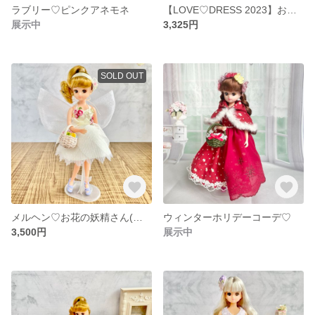
ラブリー♡ピンクアネモネ
【LOVE♡DRESS 2023】お花の妖精さん(グリーン)
展示中
3,325円
SOLD OUT
メルヘン♡お花の妖精さん(イエロー)
ウィンターホリデーコーデ♡
3,500円
展示中