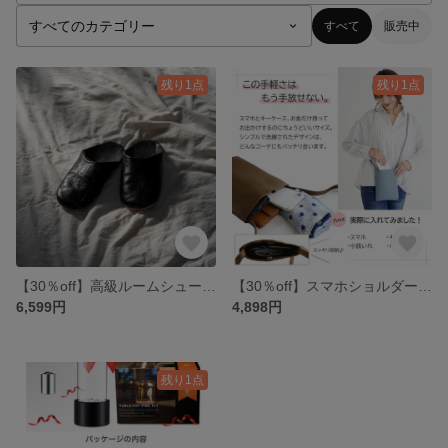
すべて
販売中
残り1点
残り1点
【30％off】高級ルームシューズ👞
【30％off】スマホショルダーバック✨
6,599円
4,898円
残り1点