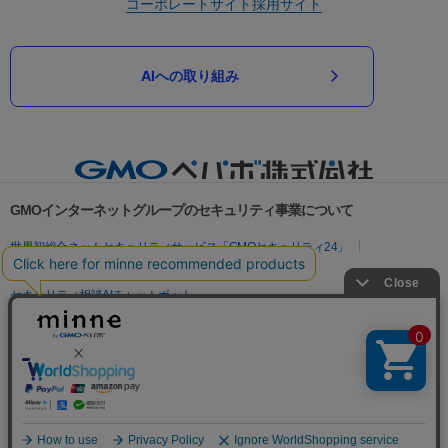
コーポレートサイト
採用サイト
AIへの取り組み
GMOインターネットグループのセキュリティ事業について
世界初総合ネットセキュリティサービス「GMOセキュリティ24」
パスワード漏洩診断
Webサイトリスク診断
セキュリティ相談AIチャットボット
実在証明・盗聴対策
サイバー攻撃対策（GMOサイバーセキュリティ byイエラエ）
サイバー攻撃対策（GMO Flatt Security）
なりすまし対策
セキュリティ事業の軌跡