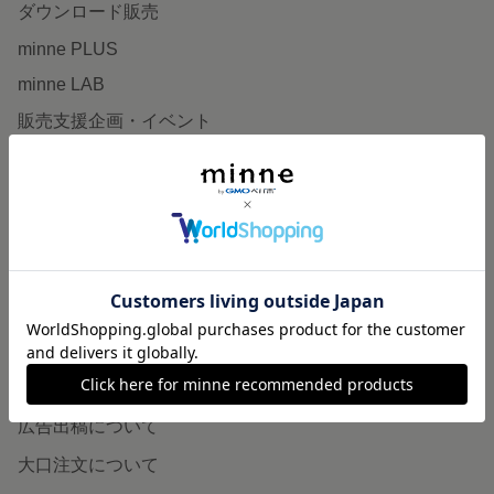
ダウンロード販売
minne PLUS
minne LAB
販売支援企画・イベント
読みもの
minneとものづくりと
minne学習帖
ニュース
minneの本
企業の方へ
広告出稿について
大口注文について