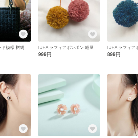
IUHA ダイヤモンド模様 桝網代編み かごバッグ(M) 編みバッグ 巾着 軽量 竹細工 天然 竹かご編み（ブラック）
IUHA ラフィアポンポン 軽量 軽い 草 レディース 自然素材 柔らかい 天然 草木 海 旅行
999円
899円