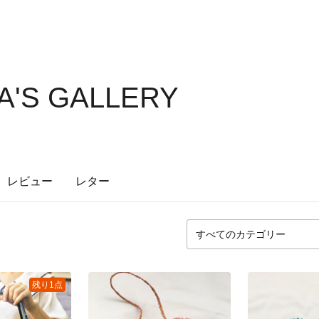
A'S GALLERY
レビュー
レター
残り1点