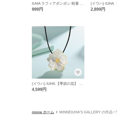
IUHA ラフィアポンポン 軽量 軽い 草 レディース 自然素材 柔らかい 天然 草木 海 旅行
999円
2,899円
(イウハ) IUHA 【季節の花】 さくら 桜 櫻 サクラ 天然シェル お花 ブローチ 2way ネックレス 金属アレルギーと変色防止 アクセサリー ギフト
4,599円
minne ホーム
MINNEIUHA'S GALLERY の作品