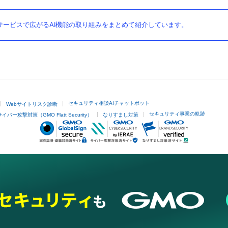
ービスで広がるAI機能の取り組みをまとめて紹介しています。
セキュリティ相談AIチャットボット
Webサイトリスク診断
セキュリティ事業の軌跡
サイバー攻撃対策（GMO Flatt Security）
なりすまし対策