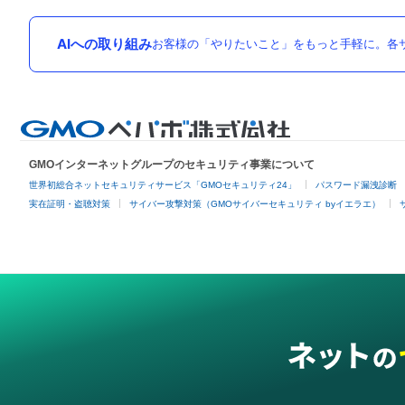
AIへの取り組み
お客様の「やりたいこと」をもっと手軽に。各サ
GMOインターネットグループのセキュリティ事業について
世界初総合ネットセキュリティサービス「GMOセキュリティ24」
パスワード漏洩診断
実在証明・盗聴対策
サイバー攻撃対策（GMOサイバーセキュリティ byイエラエ）