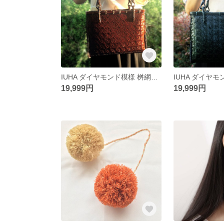
IUHA ダイヤモンド模様 桝網代編み かごバッグ(M) 編みバッグ 巾着 軽量 竹細工 天然 竹かご編み（ブラウン）
19,999円
19,999円