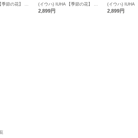
(イウハ) IUHA 【季節の花】 ヒナソウ（雛草） 天然貝 お花 ピアス 花びら 天然シェル 金属アレルギー対応 変色防止 ブラック
(イウハ) IUHA 【季節の花】 ヒナソウ（雛草） 天然貝 お花 ピアス 花びら 天然シェル 金属アレルギー対応 変色防止 ピンク
2,899円
2,899円
一覧