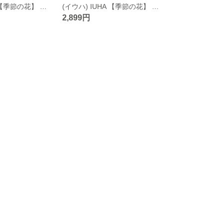
(イウハ) IUHA 【季節の花】 水仙の花 天然シェル お花 ピアス はなびら 金属アレルギー対応 変色防止 ホワイト
(イウハ) IUHA 【季節の花】 さくら 桜 櫻 サクラ 天然シェル お花 ピアス 花びら 金属アレルギー対応 変色防止 ピンク
2,899円