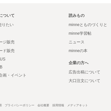
について
読みもの
で売りたい
minneとものづくりと
minne学習帖
ージ販売
ニュース
ード販売
minneの本
LUS
企業の方へ
AB
広告出稿について
企画・イベント
大口注文について
用
プライバシーポリシー
会社概要
採用情報
メディアキット