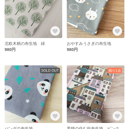
北欧木柄の布生地 緑
おやすみうさぎの布生地
980円
980円
SOLD OUT
残り1点
パンダの布生地
黒猫の住む街布生地 ピンク