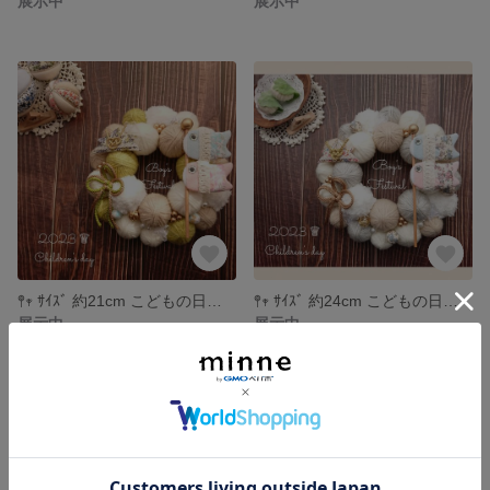
展示中
展示中
𖤣𖥧 ｻｲｽﾞ 約21cm こどもの日リース 端午の節句 七五三 ＊green
𖤣𖥧 ｻｲｽﾞ 約24cm こどもの日リース 端午の節句 七五三 ＊ナチュラルベージュ
展示中
展示中