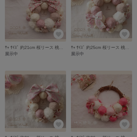
𖤣𖥧 ｻｲｽﾞ 約21cm 桜リース 桃の節句 ひな祭り ＊551
𖤣𖥧 ｻｲｽﾞ 約25cm 桜リース 桃の節句 ひな祭り ＊550
展示中
展示中