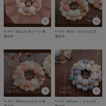
𖤣𖥧 ｻｲｽﾞ 約21cm 桜リース 桃の節句 ひな祭り ＊540
𖤣𖥧 ｻｲｽﾞ 約20～21cm お正月 & 桜 2wayリース ＊534
展示中
展示中
𖤣𖥧 ｻｲｽﾞ 約24cm お正月 & 桜 2wayリース ＊533
𖤣𖥧 ｻｲｽﾞ 約21cm こどもの日リース 端午の節句 七五三 ＊blue