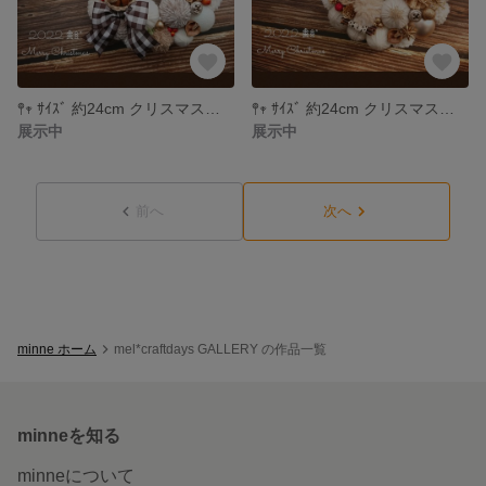
𖤣𖥧 ｻｲｽﾞ 約24cm クリスマスリース christmas ＊502
𖤣𖥧 ｻｲｽﾞ 約24cm クリスマスリース christmas ＊501
展示中
展示中
前へ
次へ
minne ホーム
mel*craftdays GALLERY の作品一覧
minneを知る
minneについて