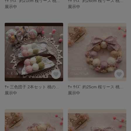
𖤣𖥧 ｻｲｽﾞ 約21cm 桜リース 桃の節句 ひな祭り ＊549
𖤣𖥧 ｻｲｽﾞ 約26cm 桜リース 桃の節句 ひな祭り ＊548
展示中
展示中
𖤣𖥧 三色団子 2本セット 桃の節句 ひな祭り ＊お花見だんご
𖤣𖥧 ｻｲｽﾞ 約25cm 桜リース 桃の節句 ひな祭り ＊547
展示中
展示中