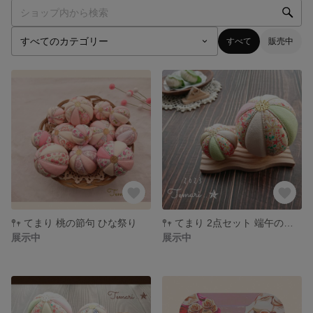
すべて
販売中
𖤣𖥧 てまり 桃の節句 ひな祭り
𖤣𖥧 てまり 2点セット 端午の節句 七五三 こどもの日 ＊アデラジャ カラフルピンク
展示中
展示中