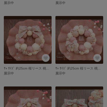
展示中
展示中
𖤣𖥧 ｻｲｽﾞ 約25cm 桜リース 桃の節句 ひな祭り ＊542
𖤣𖥧 ｻｲｽﾞ 約25cm 桜リース 桃の節句 ひな祭り ＊541
展示中
展示中