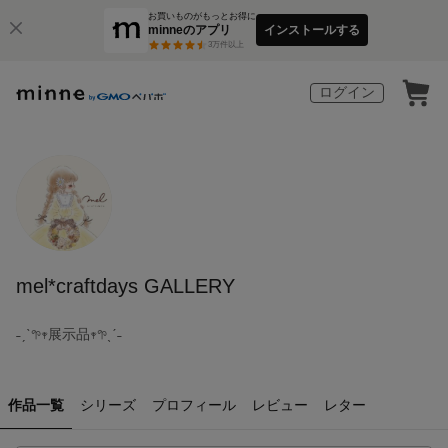
お買いものがもっとお得に
minneのアプリ
インストールする
3
万件以上
ログイン
mel*craftdays GALLERY
˗ˏˋ𖧧𖥧展示品𖥧𖧧ˎˊ˗
作品一覧
シリーズ
プロフィール
レビュー
レター