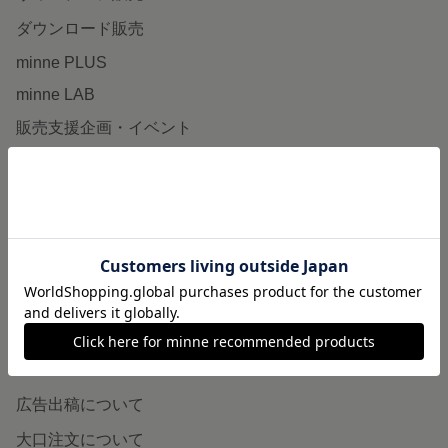
ダウンロード販売
minne PLUS
minne LAB
販売支援企画・イベント
読みもの
minneとものづくりと
minne学習帖
ニュース
minneの本
企業の方へ
広告出稿について
大口注文について