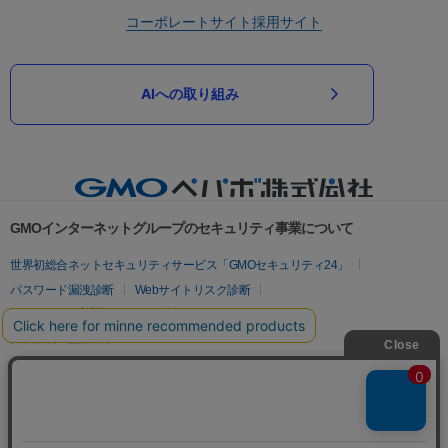
コーポレートサイト
採用サイト
AIへの取り組み
GMOインターネットグループのセキュリティ事業について
世界初総合ネットセキュリティサービス「GMOセキュリティ24」
パスワード漏洩診断
Webサイトリスク診断
セキュリティ相談AIチャットボット
実在証明・盗聴対策
サイバー攻撃対策（GMOサイバーセキュリティ byイエラエ）
サイバー攻撃対策（GMO Flatt Security）
なりすまし対策
セキュリティ事業の軌跡