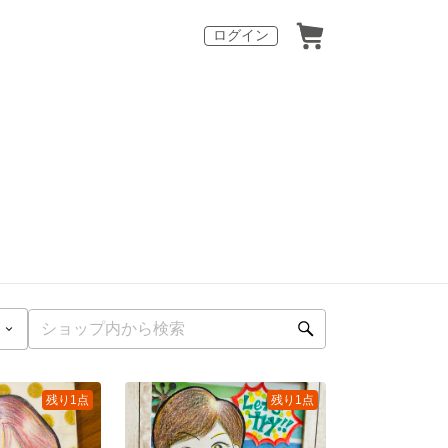
ログイン
残り1点
残り1点