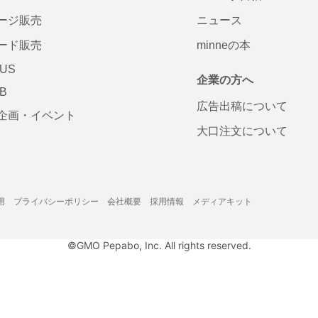
ージ販売
ニュース
ード販売
minneの本
LUS
企業の方へ
AB
広告出稿について
企画・イベント
大口注文について
用
プライバシーポリシー
会社概要
採用情報
メディアキット
©GMO Pepabo, Inc. All rights reserved.