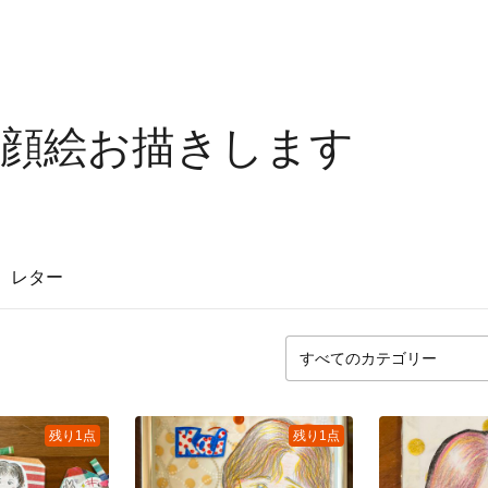
顔絵お描きします
レター
残り1点
残り1点