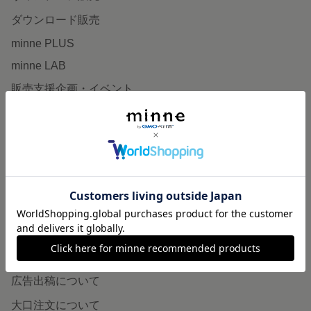
ダウンロード販売
minne PLUS
minne LAB
販売支援企画・イベント
読みもの
minneとものづくりと
minne学習帖
ニュース
minneの本
企業の方へ
広告出稿について
大口注文について