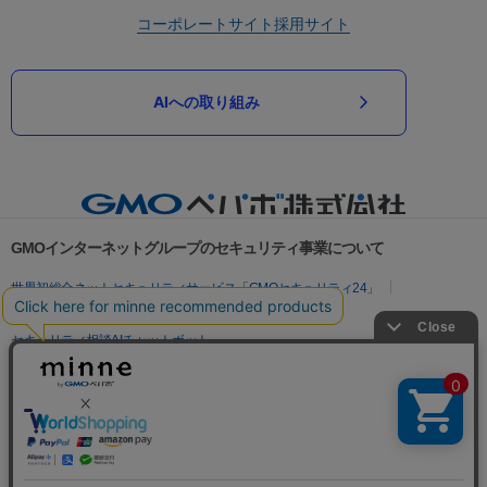
コーポレートサイト
採用サイト
AIへの取り組み
GMOインターネットグループのセキュリティ事業について
世界初総合ネットセキュリティサービス「GMOセキュリティ24」
パスワード漏洩診断
Webサイトリスク診断
セキュリティ相談AIチャットボット
実在証明・盗聴対策
サイバー攻撃対策（GMOサイバーセキュリティ byイエラエ）
サイバー攻撃対策（GMO Flatt Security）
なりすまし対策
セキュリティ事業の軌跡