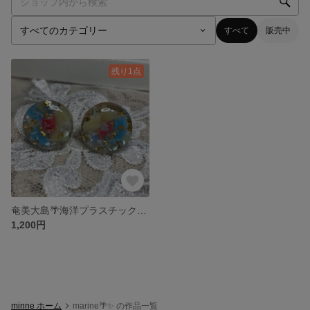
すべて
販売中
残り1点
奄美大島🌴海洋プラスチック✨ピアス❣️
1,200円
minne ホーム
marine🌴✨ の作品一覧