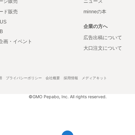
ージ販売
ニュース
ード販売
minneの本
LUS
企業の方へ
AB
広告出稿について
企画・イベント
大口注文について
用
プライバシーポリシー
会社概要
採用情報
メディアキット
©GMO Pepabo, Inc. All rights reserved.