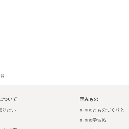
一覧
について
読みもの
で売りたい
minneとものづくりと
minne学習帖