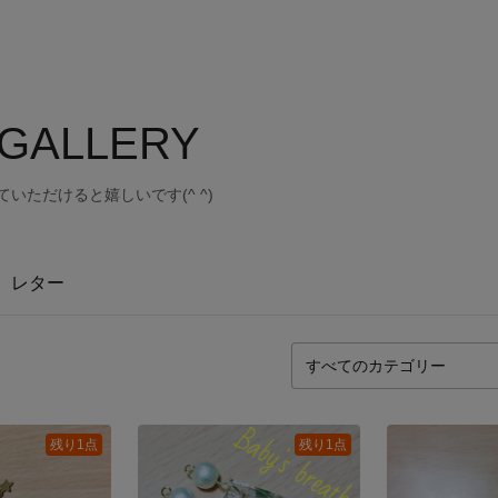
sGALLERY
いただけると嬉しいです(^ ^)
レター
残り1点
残り1点