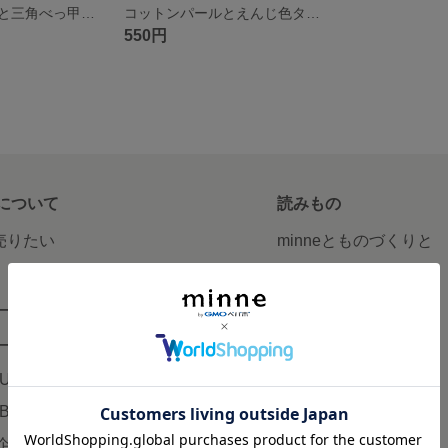
コットンパールと三角べっ甲ビーズのイヤリングorピアス
コットンパールとえんじ色タッセルのピアスorイヤリング
550円
について
読みもの
で売りたい
minneとものづくりと
minne学習帖
ージ販売
ニュース
ード販売
minneの本
LUS
企業の方へ
AB
広告出稿について
企画・イベント