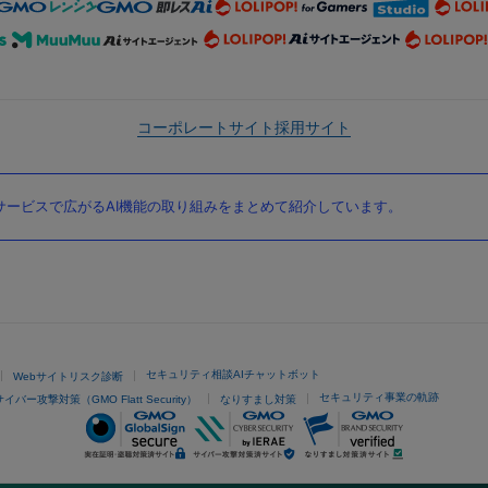
コーポレートサイト
採用サイト
ービスで広がるAI機能の取り組みをまとめて紹介しています。
セキュリティ相談AIチャットボット
Webサイトリスク診断
セキュリティ事業の軌跡
サイバー攻撃対策（GMO Flatt Security）
なりすまし対策