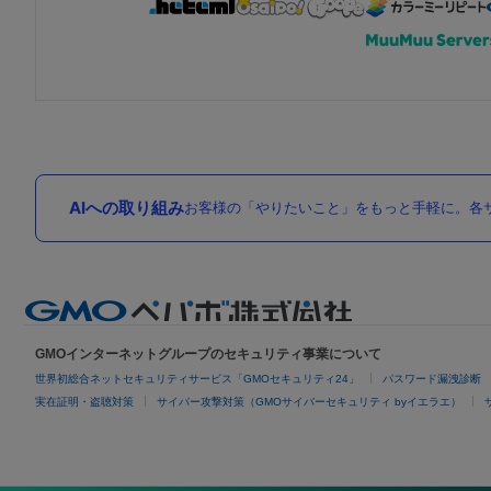
AIへの取り組み
お客様の「やりたいこと」をもっと手軽に。各サ
GMOインターネットグループのセキュリティ事業について
世界初総合ネットセキュリティサービス「GMOセキュリティ24」
パスワード漏洩診断
実在証明・盗聴対策
サイバー攻撃対策（GMOサイバーセキュリティ byイエラエ）