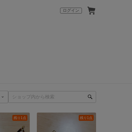
ログイン
残り1点
残り1点