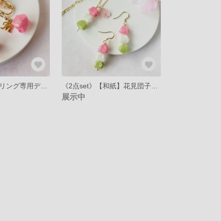
イニシャルイヤリング専用デザイン
《2点set》【和紙】花見団子紙ふうせん
展示中