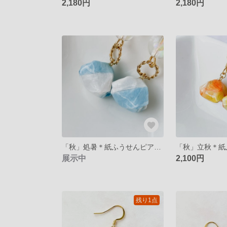
2,180円
2,180円
「秋」処暑＊紙ふうせんピアス/イヤリング
展示中
2,100円
残り1点