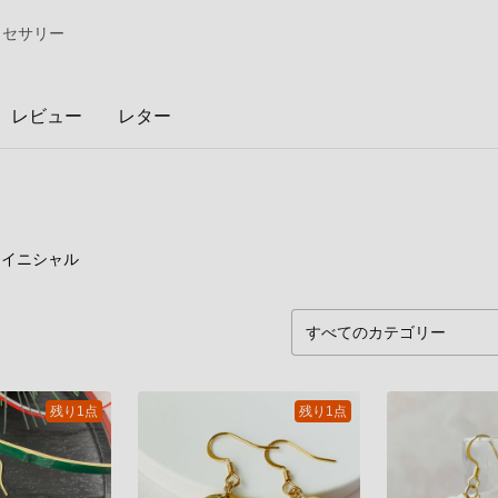
クセサリー
レビュー
レター
10
点
イニシャル
残り1点
残り1点