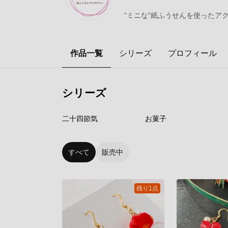
“ミニな”紙ふうせんを使ったア
作品一覧
シリーズ
プロフィール
シリーズ
21
点
2
点
二十四節気
お菓子
すべて
販売中
残り1点