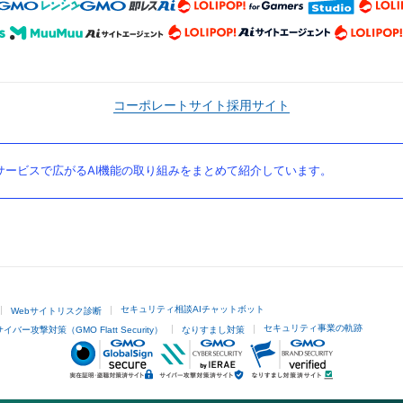
コーポレートサイト
採用サイト
ービスで広がるAI機能の取り組みをまとめて紹介しています。
セキュリティ相談AIチャットボット
Webサイトリスク診断
セキュリティ事業の軌跡
サイバー攻撃対策（GMO Flatt Security）
なりすまし対策