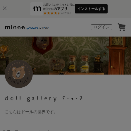
お買いものがもっとお得に
minneのアプリ
インストールする
3
万件以上
ログイン
doll gallery ʕ•ᴥ•ʔ
こちらはドールの世界です。