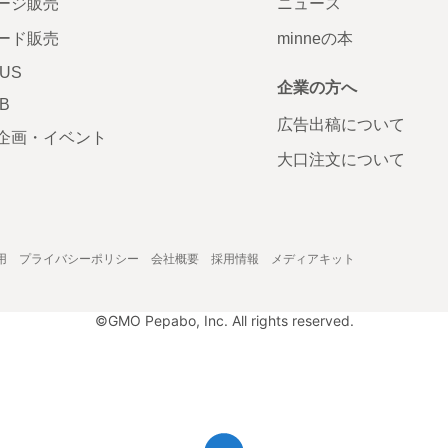
ージ販売
ニュース
ード販売
minneの本
LUS
企業の方へ
AB
広告出稿について
企画・イベント
大口注文について
用
プライバシーポリシー
会社概要
採用情報
メディアキット
©GMO Pepabo, Inc. All rights reserved.