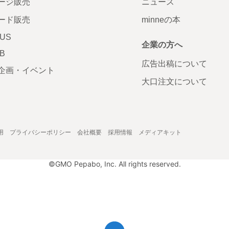
ージ販売
ニュース
ード販売
minneの本
LUS
企業の方へ
AB
広告出稿について
企画・イベント
大口注文について
用
プライバシーポリシー
会社概要
採用情報
メディアキット
©GMO Pepabo, Inc. All rights reserved.