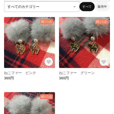
すべて
販売中
残り1点
残り1点
ねこファー ピンク
ねこファー グリーン
360円
360円
残り1点