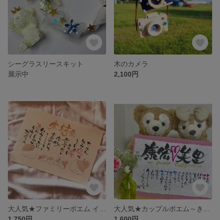
シーグラスリースキット
木のカメラ
展示中
2,100円
大人気★ファミリーポエム イラスト入 A4
大人気★カップルポエム～きずなうた～
1,750円
1,600円