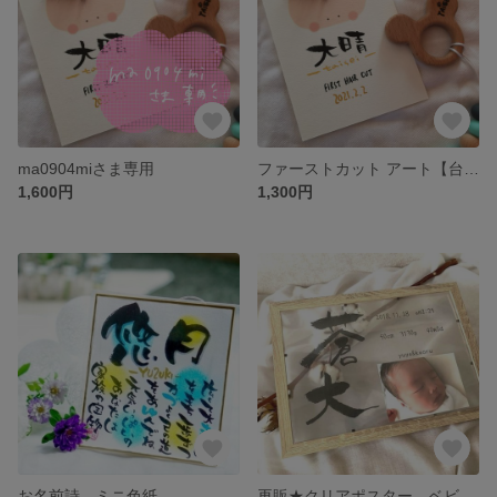
ma0904miさま専用
ファーストカット アート【台紙のみ】胎毛アート
1,600円
1,300円
お名前詩 ミニ色紙
再販★クリアポスター ベビーポスター 命名書 七五三