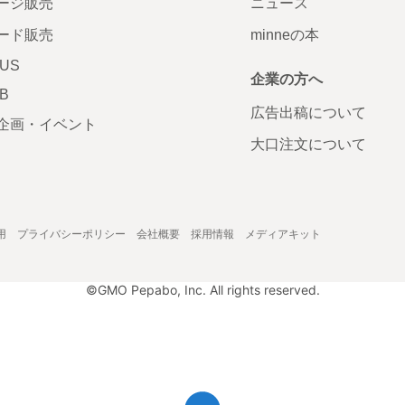
ージ販売
ニュース
ード販売
minneの本
LUS
企業の方へ
AB
広告出稿について
企画・イベント
大口注文について
用
プライバシーポリシー
会社概要
採用情報
メディアキット
©GMO Pepabo, Inc. All rights reserved.