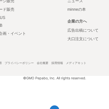
ージ販売
ニュース
ード販売
minneの本
LUS
企業の方へ
AB
広告出稿について
企画・イベント
大口注文について
用
プライバシーポリシー
会社概要
採用情報
メディアキット
©GMO Pepabo, Inc. All rights reserved.