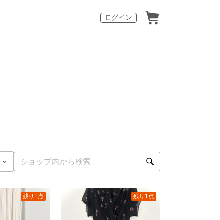
ログイン
残り1点
残り1点