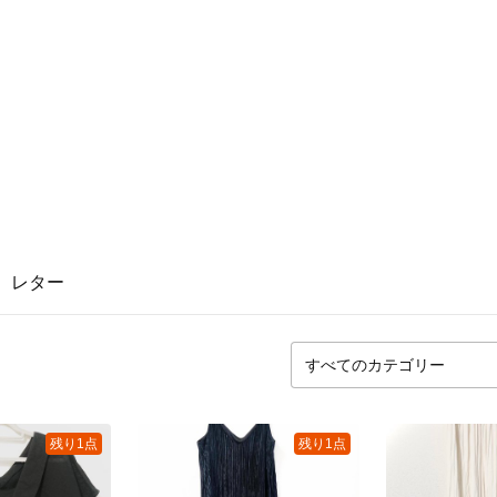
レター
残り1点
残り1点