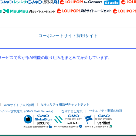
コーポレートサイト
採用サイト
ービスで広がるAI機能の取り組みをまとめて紹介しています。
セキュリティ相談AIチャットボット
Webサイトリスク診断
セキュリティ事業の軌跡
サイバー攻撃対策（GMO Flatt Security）
なりすまし対策