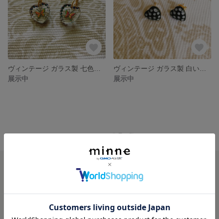
ヴィンテージ ガラス製 七色のちょうちょハート型ピアス
ヴィンテージ ガラス製 白い小花がいっぱいハート型カボションピアス
展示中
展示中
minne ホーム
MINETTEGALLERY の作品一覧
minneを知る
minneについて
minneで買いたい