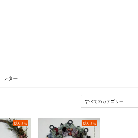
レター
残り1点
残り1点