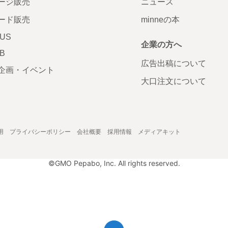
ージ販売
ニュース
ード販売
minneの本
LUS
企業の方へ
AB
広告出稿について
企画・イベント
大口注文について
用
プライバシーポリシー
会社概要
採用情報
メディアキット
©GMO Pepabo, Inc. All rights reserved.