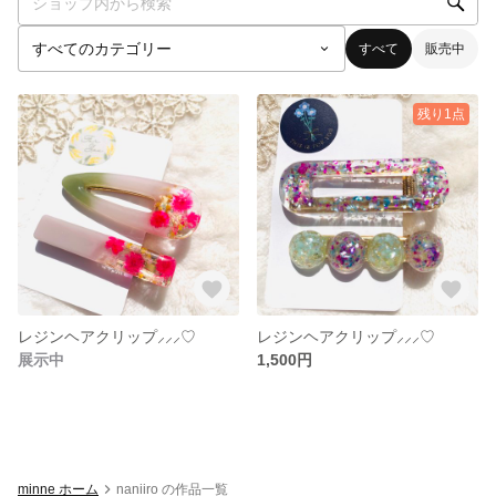
すべて
販売中
残り1点
レジンヘアクリップ⸝⸝⸝♡︎
レジンヘアクリップ⸝⸝⸝♡︎
展示中
1,500円
minne ホーム
naniiro の作品一覧