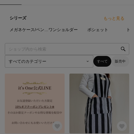
シリーズ
もっと見る
0
点
0
点
0
点
メガネケース/ペンケース/メイクポーチ
ワンショルダー
ポシェット
ト
すべて
販売中