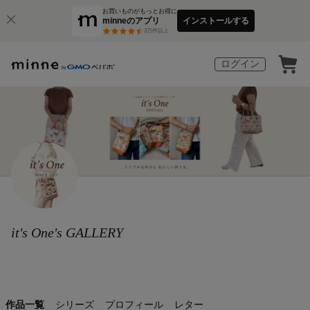
お買いものがもっとお得に
minneのアプリ
インストールする
3
万件以上
ログイン
it's One's GALLERY
作品一覧
シリーズ
プロフィール
レター